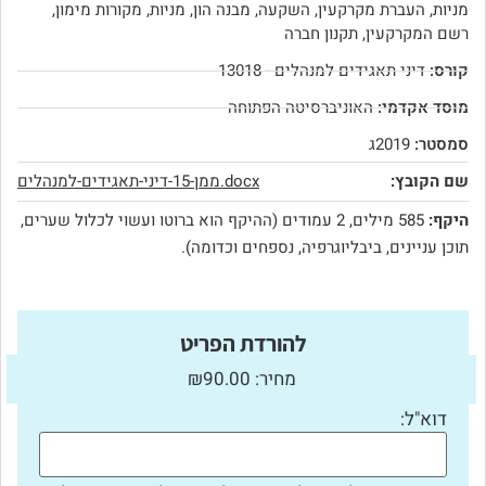
מניות
,
העברת מקרקעין
,
השקעה
,
מבנה הון
,
מניות
,
מקורות מימון
,
רשם המקרקעין
,
תקנון חברה
קורס:
דיני תאגידים למנהלים - 13018
מוסד אקדמי:
האוניברסיטה הפתוחה
סמסטר:
2019ג
שם הקובץ:
ממן-15-דיני-תאגידים-למנהלים.docx
היקף:
585 מילים, 2 עמודים (ההיקף הוא ברוטו ועשוי לכלול שערים,
תוכן עניינים, ביבליוגרפיה, נספחים וכדומה).
להורדת הפריט
מחיר: ₪90.00
דוא"ל: