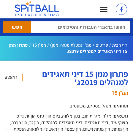
מאגרי עבודות וסיכומים
דף הבית
/
פריטים
/
ממ"ן (מטלת מנחה, ממן)
/
ממ"ן 15
/
פתרון ממן
15 דיני תאגידים למנהלים 2019ג'
פתרון ממן 15 דיני תאגידים
#2811
למנהלים 2019ג'
ממ"ן 15
תחומים:
מנהל עסקים
,
משפטים
נושאים:
אג"ח
,
אגרות חוב
,
בנק מלווה
,
גיוס הון
,
גיוס הון זר
,
גיוס
משקיעים
,
דיני תאגידים
,
דיני תאגידים למנהלים
,
הון זר
,
הון חברה
,
הון מניות
,
הון מניות רשום
,
הון עצמי
,
הון ראשוני
,
הלוואות
,
הנפקת