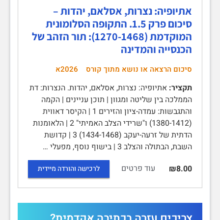
אתיופיה: נצרות, אסלאם, יהדות –
סיכום פרק 1.5. התקופה הסלומונית
המוקדמת (1270-1468): תור הזהב של
הכנסייה והמדינה
סיכום הרצאה או נושא מתוך קורס
2026א
תקציר:
אתיופיה: נצרות, אסלאם, יהדות. הנצרות: דת
הממלכה בין שליטה ומגוון | תוכן עניינים | הקמה
והתגבשות: עמדה-ציון והזירים 1 | הקיסר דאווית
(1380-1412) ו"שרידי הצלב האמיתי" 2 | הלאומנות
הדתית של זרעה-יעקב (1434-1468) 3 | קדושת
השבת, הבתולה והצלב 3 | בישוף נוסף, מפעלי …
עוד פרטים
₪8.00
לרכישה והורדה מיידית
צריכים עזרה בכתיבה אקדמית?