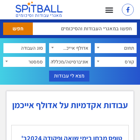
מאגרי עבודות וסיכומים
תחום
אדולף אייכמן
×
קורס
אוניברסיטה/מכללה
סמסטר
עבודות אקדמיות על אדולף אייכמן
טופס מבחן בימי שואה ופקודה 2024ב'