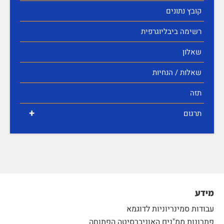
קובץ נתונים
רשימה ביבליוגרפית
שאלון
שאלות / הנחיות
תזה
+
תרגום
מידע
עבודות סמינריוניות לדוגמא
פתרונות ממ"נים האוניברסיטה הפתוחה