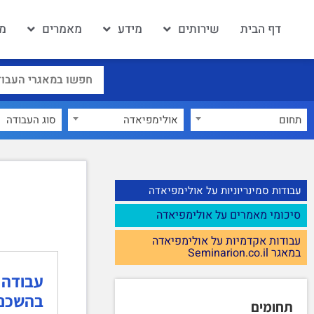
דף הבית
שירותים
מידע
מאמרים
מא
תחום
אולימפיאדה
×
עבודות סמינריוניות על אולימפיאדה
סיכומי מאמרים על אולימפיאדה
עבודות אקדמיות על אולימפיאדה
במאגר Seminarion.co.il
עבודה 
בהשכנת
תחומים