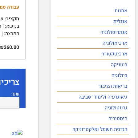
עבודה סמינ
אמנות
תקציר:
שם 
אנגלית
בנושא: | 
אנתרופולוגיה
המרצה: | תא
ארכיאולוגיה
₪260.00
ארכיטקטורה
בוטניקה
ביולוגיה
צריכי
בריאות הציבור
שם:
גיאוגרפיה ולימודי סביבה
גרונטולוגיה
היסטוריה
הנדסת חשמל ואלקטרוניקה