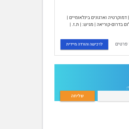
דמוקרטיה וארגונים בינלאומיים |
דרום-קוריאה | מגיש: | ת.ז. |
 פרטים
לרכישה והורדה מיידית
: