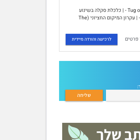
סיכום הקורס תורת המיקום | תוכן עניינים | עלות השינוע - 3 - | Tug of war - 3 - | כלכלת סקלה בשינוע
(Scale economies) - 3 - | פירמה מונחית שינוע (Transfer-Oriented Firm) - 3 - | עקרון המיקום החציוני (The
 פרטים
לרכישה והורדה מיידית
: