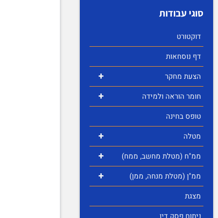
סוגי עבודות
דוקטורט
דף נוסחאות
+
הצעת מחקר
+
חומר הוראה ולמידה
טופס בחינה
+
מטלה
+
ממ"ח (מטלת מחשב, ממח)
+
ממ"ן (מטלת מנחה, ממן)
מצגת
ניתוח פסק דין