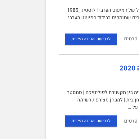
ערבים במדינה יהודית. פרק 4 - הבידול כמרכיב של פיקוח: הבידוד והפיצול של המיעוט הערבי | לוסטיק, 1985
בים שתומכים בבידוד המיעוט הערבי
 פרטים
לרכישה והורדה מיידית
2
יה בין תקשורת לפוליטיקה | סמסטר
ם תשפ"א | מרצה: זוהר אביטן | מספר קורס: 30-4101274-1 | מבחן בית | למבחן מצורפת רשימה
על …
 פרטים
לרכישה והורדה מיידית