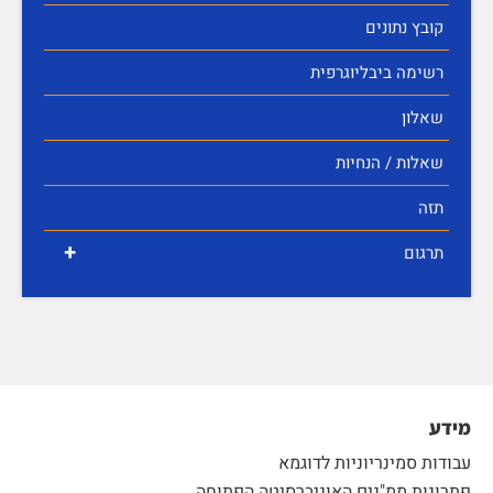
קובץ נתונים
רשימה ביבליוגרפית
שאלון
שאלות / הנחיות
תזה
+
תרגום
מידע
עבודות סמינריוניות לדוגמא
פתרונות ממ"נים האוניברסיטה הפתוחה