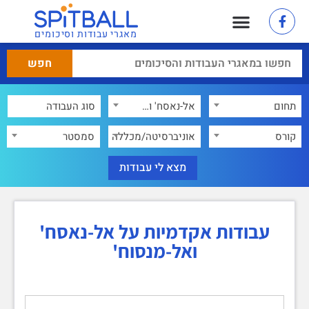
מאגרי עבודות וסיכומים
תחום
אל-נאסח' ואל-מנסוח'
×
קורס
אוניברסיטה/מכללה
סמסטר
עבודות אקדמיות על אל-נאסח'
ואל-מנסוח'