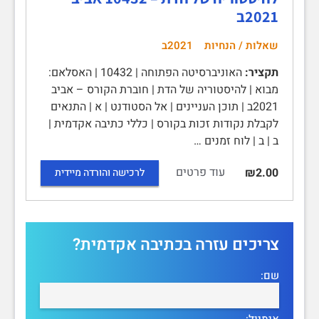
2021ב
שאלות / הנחיות
2021ב
תקציר:
האוניברסיטה הפתוחה | 10432 | האסלאם:
מבוא | להיסטוריה של הדת | חוברת הקורס – אביב
2021ב | תוכן העניינים | אל הסטודנט | א | התנאים
לקבלת נקודות זכות בקורס | כללי כתיבה אקדמית |
ב | ב | לוח זמנים …
עוד פרטים
₪2.00
לרכישה והורדה מיידית
צריכים עזרה בכתיבה אקדמית?
שם:
אימייל: