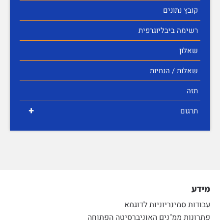
קובץ נתונים
רשימה ביבליוגרפית
שאלון
שאלות / הנחיות
תזה
+
תרגום
מידע
עבודות סמינריוניות לדוגמא
פתרונות ממ"נים האוניברסיטה הפתוחה