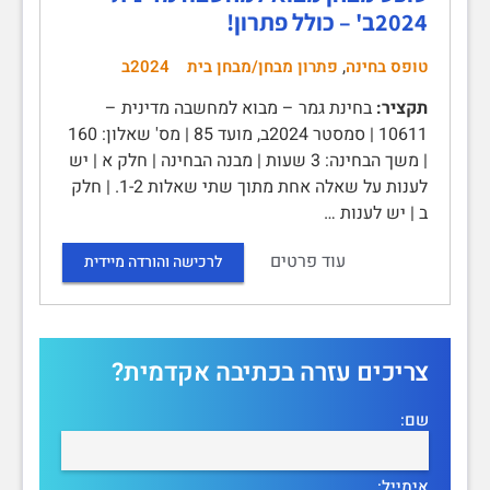
2024ב' – כולל פתרון!
,
טופס בחינה
פתרון מבחן/מבחן בית
2024ב
תקציר:
בחינת גמר – מבוא למחשבה מדינית –
10611 | סמסטר 2024ב, מועד 85 | מס' שאלון: 160
| משך הבחינה: 3 שעות | מבנה הבחינה | חלק א | יש
לענות על שאלה אחת מתוך שתי שאלות 1-2. | חלק
ב | יש לענות …
עוד פרטים
לרכישה והורדה מיידית
צריכים עזרה בכתיבה אקדמית?
שם:
אימייל: