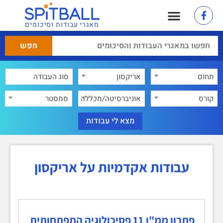
מאגרי עבודות וסיכומים
תחום
אריקסון
×
קורס
אוניברסיטה/מכללה
סמסטר
עבודות אקדמיות על אריקסון
פתרון ממ"ן 11 פסיכולוגיה התפתחותית