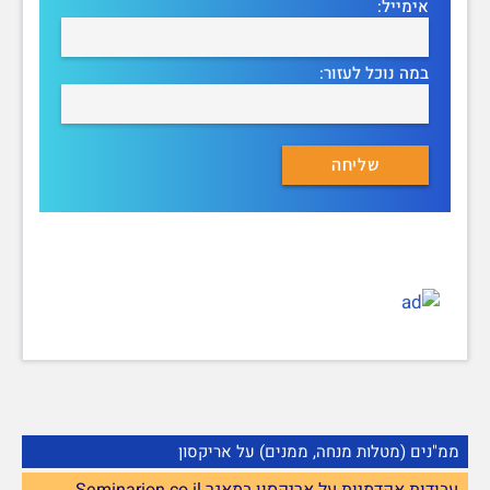
אימייל:
במה נוכל לעזור:
ממ"נים (מטלות מנחה, ממנים) על אריקסון
עבודות אקדמיות על אריקסון במאגר Seminarion.co.il