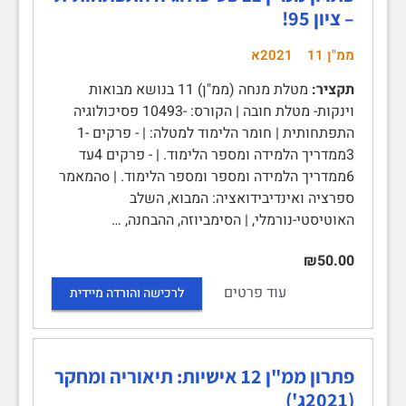
– ציון 95!
ממ"ן 11
2021א
תקציר:
מטלת מנחה (ממ"ן) 11 בנושא מבואות
וינקות- מטלת חובה | הקורס: -10493 פסיכולוגיה
התפתחותית | חומר הלימוד למטלה: | - פרקים 1-
3ממדריך הלמידה ומספר הלימוד. | - פרקים 4עד
6ממדריך הלמידה ומספר ומספר הלימוד. | oהמאמר
ספרציה ואינדיבידואציה: המבוא, השלב
האוטיסטי-נורמלי, | הסימביוזה, ההבחנה, …
₪50.00
עוד פרטים
לרכישה והורדה מיידית
פתרון ממ"ן 12 אישיות: תיאוריה ומחקר
(2021ג')