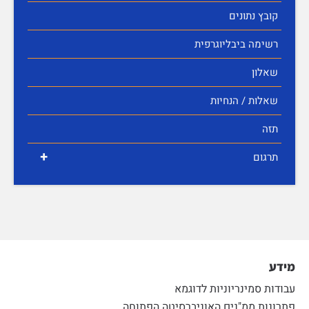
קובץ נתונים
רשימה ביבליוגרפית
שאלון
שאלות / הנחיות
תזה
+
תרגום
מידע
עבודות סמינריוניות לדוגמא
פתרונות ממ"נים האוניברסיטה הפתוחה