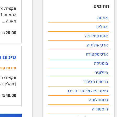
תחומים
תקציר:
אמנות
מאחה …
אנגלית
₪20.00
אנתרופולוגיה
ארכיאולוגיה
ארכיטקטורה
סיכום 
בוטניקה
סיכום קור
ביולוגיה
תקציר:
בריאות הציבור
| תהליך ההוצאה להורג בארה"ב 3 | טי
גיאוגרפיה ולימודי סביבה
₪40.00
גרונטולוגיה
היסטוריה