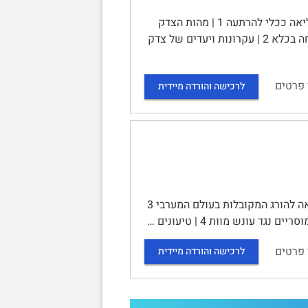
צדק מאחה בבתי סוהר | Dhami et al., 2009 | תוכן עניינים | מגבלות הכליאה ככלי להרתעה 1 | מהות הצדק
המאחה 1 | התאמה בין צדק מאחה לכליאה 2 | אתגרים ומגבלות ביישום צדק מאחה בכלא 2 | עקרונות ויעדים של צדק
 פרטים
לרכישה והורדה מיידית
תורת הענישה ב' | תוכן עניינים | שיעור 1 2 | עונש מוות 2 | שיטות ההוצאה להורג המקובלות בעולם המערבי 3
 פרטים
לרכישה והורדה מיידית