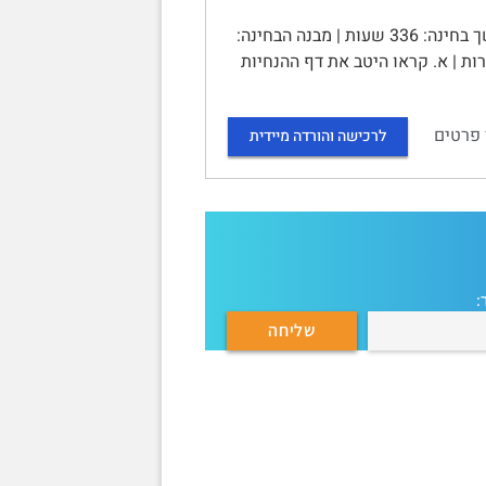
שאלון בחינת גמר 10523 - מוסר ועסקים | סמסטר 2025ב, מועד 64 | משך בחינה: 336 שעות | מבנה הבחינה:
על כולן. | הערות | א. קראו היטב את דף ההנחיות
 פרטים
לרכישה והורדה מיידית
: