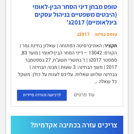
טופס מבחן דיני הסחר הבין-לאומי
(היבטים משפטיים בניהול עסקים
בינלאומיים) 2017ג'
טופס בחינה
2017ג
תקציר:
האוניברסיטה הפתוחה | שאלון בחינת גמר |
הקורס: 13042 – דיני הסחר הבין-לאומי | מועד 83,
סמסטר 2017ג | ז' בתשרי תשע"ח, 27 בספטמבר
2017 | משך הבחינה: 3 שעות | מבנה הבחינה |
בבחינה שלוש שאלות. עליכם לענות על כולן. משקל
כל שאלה …
עוד פרטים
לרכישה והורדה מיידית
צריכים עזרה בכתיבה אקדמית?