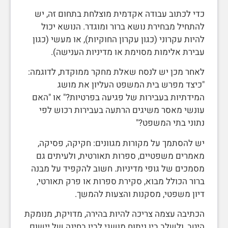
כדי לכתוב עבודה אקדמית מוצלחת בתחום זה, יש
להתחיל מבחירת נושא ברור ומוגדר. הנושא יכול
להיות עקרוני (כגון עקרון החוקיות), או מעשי (כגון
עבירת אלימות מסוימת או מדיניות הענישה).
לאחר מכן יש לנסח שאלת מחקר ממוקדת, לדוגמה:
"כיצד מפרש בית המשפט העליון את מושג
המידתיות בעבירות של פגיעה בפרטיות?" או "האם
עונשי מאסר משיגים הרתעה בעבירות רכוש לפי
נתוני בתי המשפט?"
יש להסתמך על מקורות מגוונים: חקיקה, פסיקה,
מאמרים משפטיים, ספרות תאורטית, ולעיתים גם
מסמכים של גופי מדיניות. חשוב להקפיד על מבנה
ברור הכולל מבוא, סקירת ספרות או פרק תאורטי,
דיון משפטי, מסקנות והצעות להמשך.
הכתיבה עצמה צריכה להיות בהירה, מדויקת, מנומקת
היטב, ולשלב בין ניתוח מושגי לבין בחינה של יישום