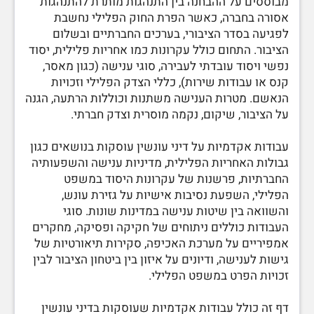
מבוססים על ההבחנה בין התנהגות מותרת להתנהגות
אסורה בחברה, כאשר הפרת החוק הפלילי נחשבת
לפגיעה בסדר הציבורי, בערכים החברתיים ובשלום
הציבור. התחום כולל עקרונות כמו אחריות פלילית, יסוד
נפשי ויסוד עובדתי לעבירה, סוגי ענישה (כגון מאסר,
קנס או עבודות שירות), כללי הצדק הפלילי וזכויות
הנאשם. מטרות הענישה משתנות וכוללות הרתעה, הגנה
על הציבור, שיקום, נקמה מוסרית וצדק חברתי.
עבודות אקדמיות על דיני עונשין עוסקות בנושאים כגון
גבולות האחריות הפלילית, מדיניות ענישה והשפעותיה
החברתיות, פרשנות של עקרונות היסוד במשפט
הפלילי, השפעת נסיבות אישיות על גזירת עונש,
והשוואה בין שיטות ענישה במדינות שונות. סוגי
העבודות כוללים ניתוחים של חקיקה ופסיקה, מחקרים
אמפיריים על מערכת האכיפה, סקירות תיאורטיות של
גישות לענישה, ודיונים על איזון בין ביטחון הציבור לבין
זכויות הפרט במשפט הפלילי.
דף זה כולל עבודות אקדמיות שעוסקות בדיני עונשין