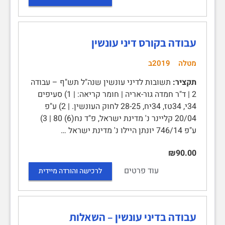
עבודה בקורס דיני עונשין
מטלה
2019ב
תקציר:
תשובות לדיני עונשין שנה"ל תש"ף – עבודה
2 | ד"ר חמדה גור-אריה | חומר קריאה: | 1) סעיפים
34י, 34טז, 34יח, 28-25 לחוק העונשין. | 2) ע"פ
20/04 קליינר נ' מדינת ישראל, פ"ד נח(6) 80 | 3)
ע"פ 746/14 יונתן היילו נ' מדינת ישראל …
₪90.00
עוד פרטים
לרכישה והורדה מיידית
עבודה בדיני עונשין – השאלות