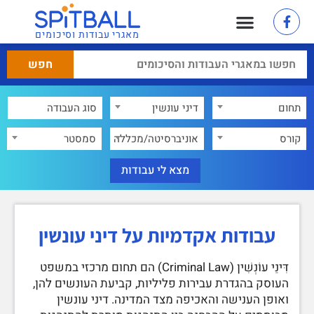
מאגרי עבודות וסיכומים
תחום
דיני עונשין
×
קורס
אוניברסיטה/מכללה
סמסטר
עבודות אקדמיות על דיני עונשין
דִּינֵי עוֹנְשִׁין (Criminal Law) הם תחום מרכזי במשפט
העוסק בהגדרת עבירות פליליות, קביעת העונשים להן,
ואופן הענישה והאכיפה מצד המדינה. דיני עונשין