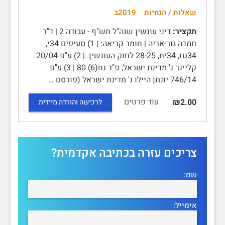
שאלות / הנחיות
2019ב
תקציר:
דיני עונשין שנה"ל תש"ף - עבודה 2 | ד"ר
חמדה גור-אריה | חומר קריאה: | 1) סעיפים 34י,
34טז, 34יח, 28-25 לחוק העונשין. | 2) ע"פ 20/04
קליינר נ' מדינת ישראל, פ"ד נח(6) 80 | 3) ע"פ
746/14 יונתן היילו נ' מדינת ישראל (פורסם …
עוד פרטים
₪2.00
לרכישה והורדה מיידית
צריכים עזרה בכתיבה אקדמית?
שם:
אימייל: