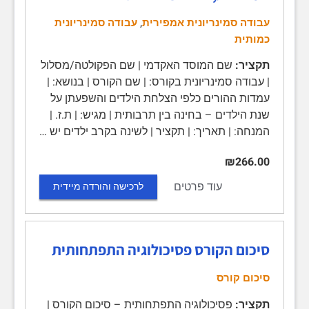
,
עבודה סמינריונית אמפירית
עבודה סמינריונית
כמותית
תקציר:
שם המוסד האקדמי | שם הפקולטה/מסלול
| עבודה סמינריונית בקורס: | שם הקורס | בנושא: |
עמדות ההורים כלפי הצלחת הילדים והשפעתן על
שנת הילדים – בחינה בין תרבותית | מגיש: | ת.ז. |
המנחה: | תאריך: | תקציר | לשינה בקרב ילדים יש …
₪266.00
עוד פרטים
לרכישה והורדה מיידית
סיכום הקורס פסיכולוגיה התפתחותית
סיכום קורס
תקציר:
פסיכולוגיה התפתחותית – סיכום הקורס |