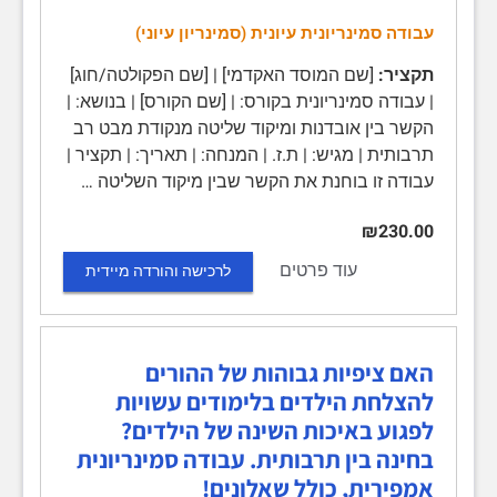
עבודה סמינריונית עיונית (סמינריון עיוני)
תקציר:
[שם המוסד האקדמי] | [שם הפקולטה/חוג]
| עבודה סמינריונית בקורס: | [שם הקורס] | בנושא: |
הקשר בין אובדנות ומיקוד שליטה מנקודת מבט רב
תרבותית | מגיש: | ת.ז. | המנחה: | תאריך: | תקציר |
עבודה זו בוחנת את הקשר שבין מיקוד השליטה …
₪230.00
עוד פרטים
לרכישה והורדה מיידית
האם ציפיות גבוהות של ההורים
להצלחת הילדים בלימודים עשויות
לפגוע באיכות השינה של הילדים?
בחינה בין תרבותית. עבודה סמינריונית
אמפירית, כולל שאלונים!