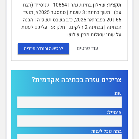
תקציר:
שאלון בחינת גמר | 10664 - ג'נוסייד (רצח
עם) | משך בחינה: 3 שעות | סמסטר 2025א, מועד
66 | 20 בפברואר 2025, כ"ב בשבט תשפ"ה | מבנה
הבחינה | בבחינה 2 חלקים. | חלק א: | עליכם לענות
על שתי שאלות מבין שלוש …
עוד פרטים
לרכישה והורדה מיידית
צריכים עזרה בכתיבה אקדמית?
שם:
אימייל:
במה נוכל לעזור: