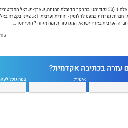
שאלה 1 (50 נקודות) | במחקר מקובלת ההנחה, שארץ-ישראל המנדטור
י חברות נפרדות כמעט לחלוטין - יהודית וערבית. | א. ציינו בקצרה באל
חברה הערבית בארץ-ישראל המנדטורית ומה מקורו? התייחסו …
עוד
ם עזרה בכתיבה אקדמית?
אימייל:
במה נוכל לעזור