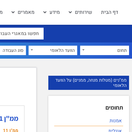
דף הבית
שירותים
מידע
מאמרים
מא
תחום
הוועד הלאומי
×
ממ"נים (מטלות מנחה, ממנים) על הוועד
הלאומי
תחומים
ממ"ן 11 מבית לאומי למדינה בדרך – ציון 90!
אמנות
ממ"ן 11
אנגלית