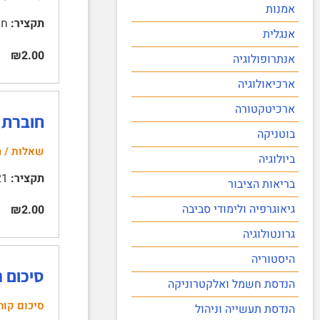
אמנות
תקציר:
חוב
אנגלית
₪2.00
אנתרופולוגיה
ארכיאולוגיה
ארכיטקטורה
חוברת הק
בוטניקה
שאלות / ה
ביולוגיה
תקציר:
10421 | מבוא לקולוע | ישראלי | חוברת הקורס – סתיו 2023א | כוללת את שאלות הממ"נים 11, 12 …
בריאות הציבור
גיאוגרפיה ולימודי סביבה
₪2.00
גרונטולוגיה
היסטוריה
סיכום ה
הנדסת חשמל ואלקטרוניקה
סיכום קור
הנדסת תעשייה וניהול