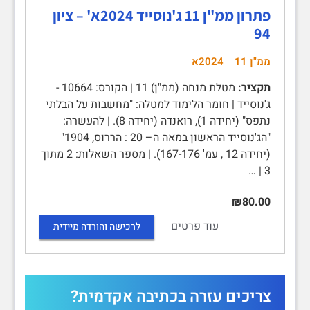
פתרון ממ"ן 11 ג'נוסייד 2024א' – ציון
94
ממ"ן 11
2024א
תקציר:
מטלת מנחה (ממ"ן) 11 | הקורס: 10664 -
ג'נוסייד | חומר הלימוד למטלה: "מחשבות על הבלתי
נתפס" (יחידה 1), רואנדה (יחידה 8). | להעשרה:
"הג'נוסייד הראשון במאה ה– 20 : הררוס, 1904"
(יחידה 12 , עמ' 167-176). | מספר השאלות: 2 מתוך
3 | …
₪80.00
עוד פרטים
לרכישה והורדה מיידית
צריכים עזרה בכתיבה אקדמית?