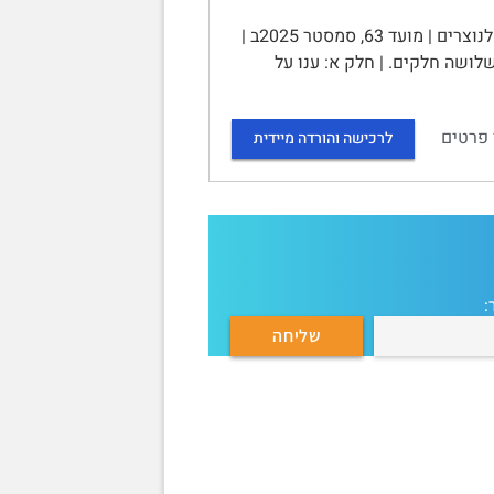
האוניברסיטה הפתוחה | שאלון בחינת גמר | הקורס: 10275 – בין יהודים לנוצרים | מועד 63, סמסטר 2025ב |
 מבנה הבחינה | בבחינה שלושה חלקים. | חלק א: ענו על
 פרטים
לרכישה והורדה מיידית
: