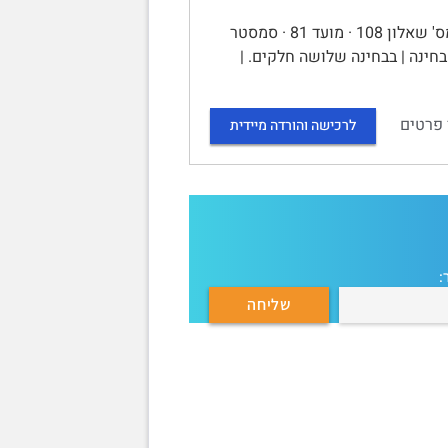
האוניברסיטה הפתוחה | שאלון בחינת גמר – 10455 התנהגות צרכנים | מס' שאלון 108 · מועד 81 · סמסטר
אר 2024 · משך הבחינה: 3 שעות. | מבנה הבחינה | בבחינה שלושה חלקים. |
 פרטים
לרכישה והורדה מיידית
: