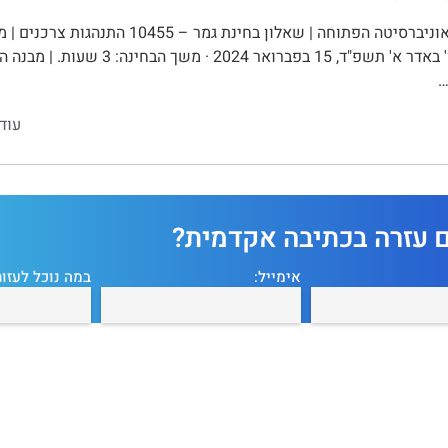
2024א · ו' באדר א' תשפ"ד, 15 בפברו
…
עוד
ם עזרה בכתיבה אקדמית?
אימייל:
במה נוכל לעזור