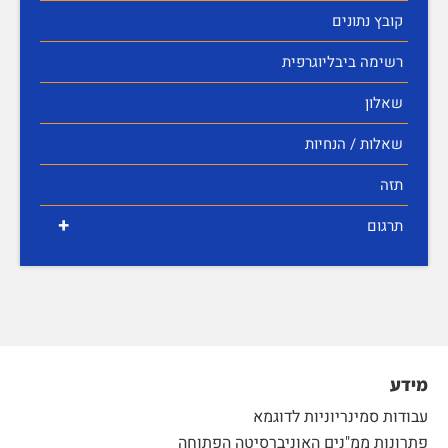
קובץ נתונים
רשימה ביבליוגרפית
שאלון
שאלות / הנחיות
תזה
+
תרגום
מידע
עבודות סמינריוניות לדוגמא
פתרונות ממ"נים האוניברסיטה הפתוחה