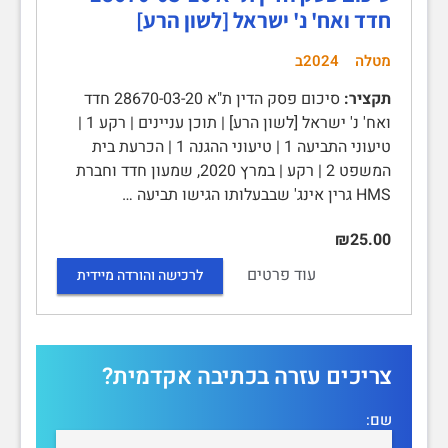
חדד ואח' נ' ישראל [לשון הרע]
מטלה
2024ב
תקציר:
סיכום פסק הדין ת"א 28670-03-20 חדד
ואח' נ' ישראל [לשון הרע] | תוכן עניינים | רקע 1 |
טיעוני התביעה 1 | טיעוני ההגנה 1 | הכרעת בית
המשפט 2 | רקע | במרץ 2020, שמעון חדד וחברת
HMS גרין אינג' שבבעלותו הגישו תביעה …
₪25.00
עוד פרטים
לרכישה והורדה מיידית
צריכים עזרה בכתיבה אקדמית?
שם: