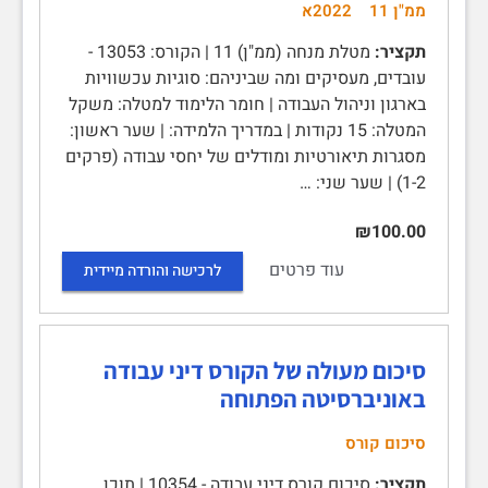
ממ"ן 11
2022א
תקציר:
מטלת מנחה (ממ"ן) 11 | הקורס: 13053 -
עובדים, מעסיקים ומה שביניהם: סוגיות עכשוויות
בארגון וניהול העבודה‏ | חומר הלימוד למטלה: משקל
המטלה: 15 נקודות | במדריך הלמידה: | שער ראשון:
מסגרות תיאורטיות ומודלים של יחסי עבודה (פרקים
1-2) | שער שני: …
₪100.00
עוד פרטים
לרכישה והורדה מיידית
סיכום מעולה של הקורס דיני עבודה
באוניברסיטה הפתוחה
סיכום קורס
תקציר:
סיכום קורס דיני עבודה - 10354 | תוכן