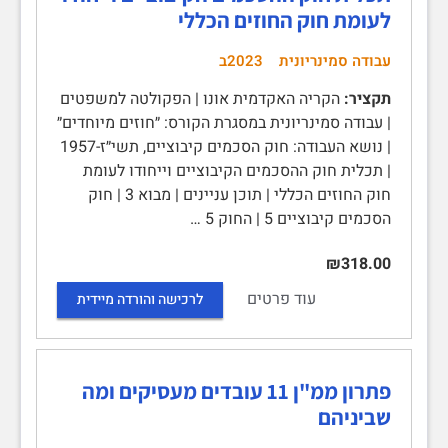
לעומת חוק החוזים הכללי
עבודה סמינריונית
2023ב
תקציר:
הקריה האקדמית אונו | הפקולטה למשפטים
| עבודה סמינריונית במסגרת הקורס: ״חוזים מיוחדים״
| נושא העבודה: חוק הסכמים קיבוציים, תשי״ז-1957
| תכלית חוק ההסכמים הקיבוציים וייחודו לעומת
חוק החוזים הכללי | תוכן עניינים | מבוא 3 | חוק
הסכמים קיבוציים 5 | החוק 5 …
₪318.00
עוד פרטים
לרכישה והורדה מיידית
פתרון ממ"ן 11 עובדים מעסיקים ומה
שביניהם