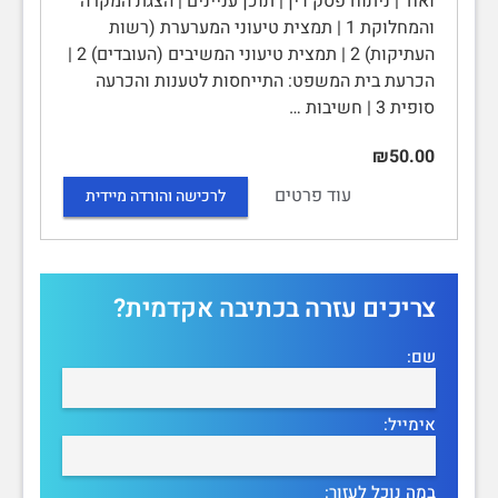
ואח' | ניתוח פסק דין | תוכן עניינים | הצגת המקרה
והמחלוקת 1 | תמצית טיעוני המערערת (רשות
העתיקות) 2 | תמצית טיעוני המשיבים (העובדים) 2 |
הכרעת בית המשפט: התייחסות לטענות והכרעה
סופית 3 | חשיבות …
₪50.00
עוד פרטים
לרכישה והורדה מיידית
צריכים עזרה בכתיבה אקדמית?
שם:
אימייל:
במה נוכל לעזור: