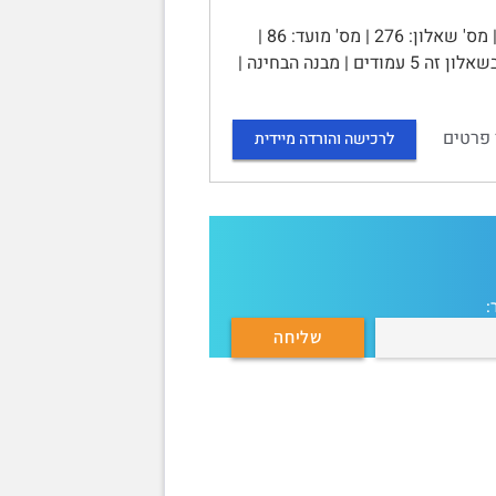
האוניברסיטה הפתוחה | שאלון בחינת גמר | 10860 - חשבונאות ניהולית | מס' שאלון: 276 | מס' מועד: 86 |
סמסטר 2025א | כ"ב בשבט תשפ"ה, 20 בפברואר 2025 | משך בחינה: 3 שעות | בשאלון זה 5 עמודים | מבנה הבחינה |
 פרטים
לרכישה והורדה מיידית
: