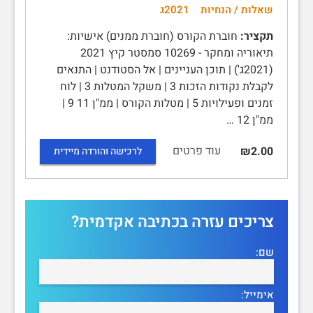
שאלות / הנחיות
2021ג
תקציר:
חוברת הקורס (חוברת ממנים) אישיות:
תיאוריה ומחקר - 10269 סמסטר קיץ 2021
(2021ג') | תוכן העניינים | אל הסטודנט | התנאים
לקבלת נקודות הזכות 3 | משקל המטלות 3 | לוח
זמנים ופעילויות 5 | מטלות הקורס | ממ"ן 11 9 |
ממ"ן 12 …
עוד פרטים
₪2.00
לרכישה והורדה מיידית
צריכים עזרה בכתיבה אקדמית?
שם:
אימייל: