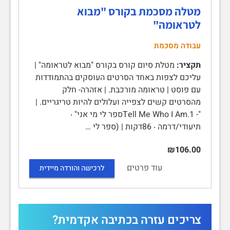
מטלה מסכמת בקורס "מבוא
לטראומה"
עבודה מסכמת
תקציר:
מטלת סיום קורס בקורס "מבוא לטראומה" |
עליכם לצפות באחד הסרטים העוסקים בהתמודדות
עם פוסט | טראומה מורכבת. | אזהרה- חלק
מהסרטים קשים לצפייה ועלולים להיות טריגריים. |
"- Tell Me Who I Am.1ספר לי מי אני" ‧
תיעודי/דרמה ‧ 86דקות | (ספר לי …
₪106.00
עוד פרטים
לרכישה והורדה מיידית
צריכים עזרה בכתיבה אקדמית?