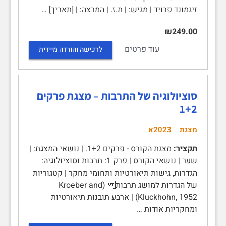
זיגמונד פרויד | מגיש: | ת.ז. | המרצה: | [תאריך] …
₪249.00
עוד פרטים
לרכישה והורדה מיידית
סוציולוגיה של התרבות – מצגת פרקים
1+2
מצגת
2023א
תקציר:
מצגת הקורס - פרקים 1+2. | נושאי המצגת: |
שער | נושאי הקורס | פרק 1: תרבות וסוציולוגיה:
הגדרות, גישות תיאורטיות ותחומי מחקר | קטגוריות
של הגדרות למושג תרבות (Kroeber and
Kluckhohn, 1952) | ארבע תובנות תיאורטיות
ומחקריות אודות …