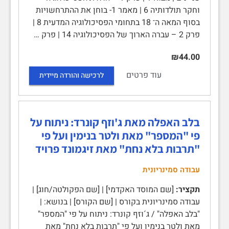
וחקר תולדותיה 6 | מאמר 1- בוחן את ההתרחשויות
בסוף המאה ה־ 18 בתחומי הפסיכולוגיה המדעית 8 |
פרק 2 – עברה הארוך של הפסיכולוגיה 14 | פרק …
₪44.00
עוד פרטים
לרכישה והורדה מיידית
בלב האפלה מאת ג'וזף קונרד: ניתוח על
פי "המספר" מאת ולטר בנימין ועל פי
"תרבות בלא נחת" מאת זיגמונד פרויד
עבודה סמינריונית
תקציר:
[שם המוסד האקדמי] | [שם הפקולטה/חוג] |
עבודה סמינריונית בקורס | [שם הקורס] | בנושא: |
"בלב האפלה" / ג´וזף קונרד: ניתוח על פי "המספר"
מאת ולטר בנימין ועל פי "תרבות בלא נחת" מאת