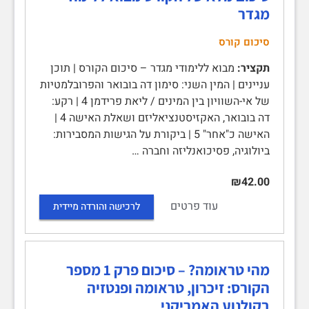
מגדר
סיכום קורס
תקציר:
מבוא ללימודי מגדר – סיכום הקורס | תוכן
עניינים | המין השני: סימון דה בובואר והפרובלמטיות
של אי-השוויון בין המינים / ליאת פרידמן 4 | רקע:
דה בובואר, האקזיסטנציאליזם ושאלת האישה 4 |
האישה כ"אחר" 5 | ביקורת על הגישות המסבירות:
ביולוגיה, פסיכואנליזה וחברה …
₪42.00
עוד פרטים
לרכישה והורדה מיידית
מהי טראומה? – סיכום פרק 1 מספר
הקורס: זיכרון, טראומה ופנטזיה
בקולנוע האמריקני