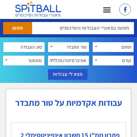
מאגרי עבודות וסיכומים
תחום
טור מתבדר
×
קורס
אוניברסיטה/מכללה
סמסטר
עבודות אקדמיות על טור מתבדר
פתרון ממ"ן 15 חשבון אינפיניטסימלי 2