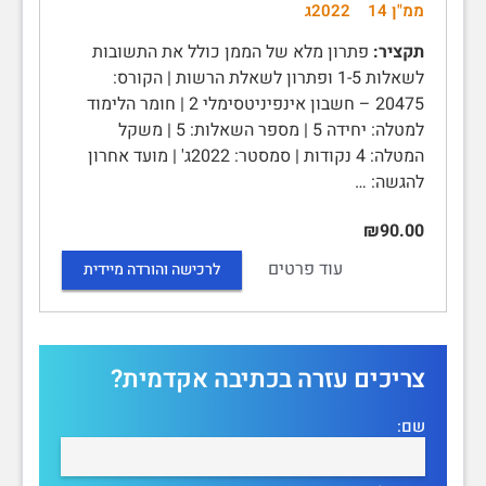
ממ"ן 14
2022ג
תקציר:
פתרון מלא של הממן כולל את התשובות
לשאלות 1-5 ופתרון לשאלת הרשות | הקורס:
20475 – חשבון אינפיניטסימלי 2 | חומר הלימוד
למטלה: יחידה 5 | מספר השאלות: 5 | משקל
המטלה: 4 נקודות | סמסטר: 2022ג' | מועד אחרון
להגשה: …
₪90.00
עוד פרטים
לרכישה והורדה מיידית
צריכים עזרה בכתיבה אקדמית?
שם: