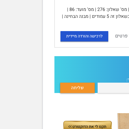
האוניברסיטה הפתוחה | שאלון בחינת גמר | 10860 - חשבונאות ניהולית | מס' שאלון: 276 | מס' מועד: 86 |
סמסטר 2025א | כ"ב בשבט תשפ"ה, 20 בפברואר 2025 | משך בחינה: 3 שעות | בשאלון זה 5 עמודים | מבנה הבחינה |
 פרטים
לרכישה והורדה מיידית
: