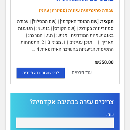
עבודה סמינריונית עיונית (סמינריון עיוני)
תקציר:
[שם המוסד האקדמי] | [שם המסלול] | עבודה
סמינריונית בקורס: | [שם הקורס] | בנושא: | הגזענות
באנטישמיות המודרנית | מגיש: | ת.ז. | המרצה: |
תאריך: | | תוכן עניינים | 1. מבוא 3 | 2. התפתחות
התפיסות הגזעניות בחשיבה האירופאית 4 …
₪350.00
עוד פרטים
לרכישה והורדה מיידית
צריכים עזרה בכתיבה אקדמית?
שם: