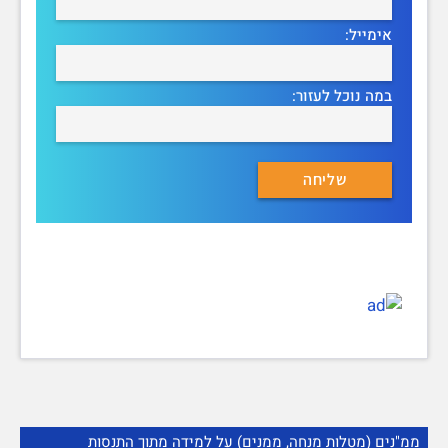
אימייל:
במה נוכל לעזור:
ממ"נים (מטלות מנחה, ממנים) על למידה מתוך התנסות