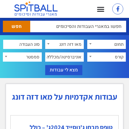
מאגרי עבודות וסיכומים
תחום
מאו דזה דונג
×
קורס
אוניברסיטה/מכללה
סמסטר
עבודות אקדמיות על מאו דזה דונג
טופס מבחן ג'נוסייד 2024ג' – כולל