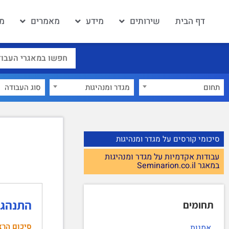
דף הבית
שירותים
מידע
מאמרים
מא
תחום
מגדר ומנהיגות
×
סיכומי קורסים על מגדר ומנהיגות
עבודות אקדמיות על מגדר ומנהיגות
במאגר Seminarion.co.il
התנהגות אר
תחומים
סיכום הרצ
אמנות