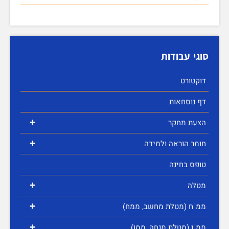
סוגי עבודות
דוקטורט
דף נוסחאות
+
הצעת מחקר
+
חומר הוראה ולמידה
טופס בחינה
+
מטלה
+
ממ"ח (מטלת מחשב, ממח)
+
ממ"ן (מטלת מנחה, ממן)