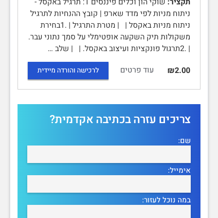
תקציר:
שוקי הון וכלים פיננסים 1: תרגיל באקסל -
ניתוח מניות לפי מדד שארפ | קובץ ההנחיות לתרגיל
ניתוח מניות באקסל | | מטרת התרגיל | .1בחירת
משקולות תיק השקעה אופטימלי על סמך נתוני עבר.
| .2תרגול פונקציות ועיצוב באקסל. | | שלב …
עוד פרטים
₪2.00
לרכישה והורדה מיידית
צריכים עזרה בכתיבה אקדמית?
שם:
אימייל:
במה נוכל לעזור: