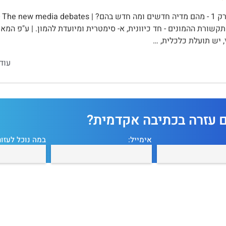
פר
 תקשורת ההמונים - חד כיוונית, א- סימטרית ומיועדת להמון. | ע"פ המא
י, יש תועלת כלכלית, …
עוד
ם עזרה בכתיבה אקדמית?
אימייל:
במה נוכל לעזור