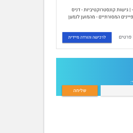
ק 1 - מהם מדיה חדשים ומה חדש בהם? | The new media debates - | גישות קונסטרוקטיביות - דניס
פיינים המסורתיים - מהמוען לנמען
 פרטים
לרכישה והורדה מיידית
: