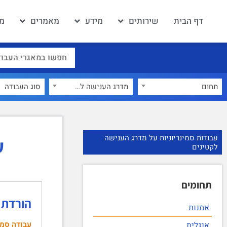
דף הבית
שירותים
מידע
מאמרים
מא
תחום
מדרג הענישה לקטינים
×
עבודות סמינריוניות על מדרג הענישה
ע
לקטינים
תחומים
הורדת ג
אמנות
עבודה סמינ
אנגלית