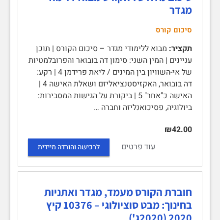
מגדר
סיכום קורס
תקציר:
מבוא ללימודי מגדר – סיכום הקורס | תוכן
עניינים | המין השני: סימון דה בובואר והפרובלמטיות
של אי-השוויון בין המינים / ליאת פרידמן 4 | רקע:
דה בובואר, האקזיסטנציאליזם ושאלת האישה 4 |
האישה כ"אחר" 5 | ביקורת על הגישות המסבירות:
ביולוגיה, פסיכואנליזה וחברה …
₪42.00
עוד פרטים
לרכישה והורדה מיידית
חוברת הקורס מעמד, מגדר ואתניות
בחינוך: מבט סוציולוגי – 10376 קיץ
2020 (2020ג')