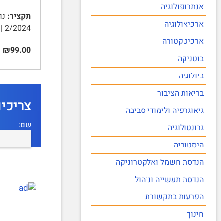
אנתרופולוגיה
תקציר:
נוש
ארכיאולוגיה
2/2024 | תוכן עניינים | מבוא 3 | תמליל הריאיון 3 | ניתח ראיון איכותני על פי גיליגן 11 | סיכום 16 …
ארכיטקטורה
₪99.00
בוטניקה
ביולוגיה
בריאות הציבור
צריכי
גיאוגרפיה ולימודי סביבה
שם:
גרונטולוגיה
היסטוריה
הנדסת חשמל ואלקטרוניקה
הנדסת תעשייה וניהול
הפרעות בתקשורת
חינוך