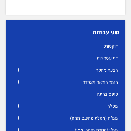
סוגי עבודות
דוקטורט
דף נוסחאות
+
הצעת מחקר
+
חומר הוראה ולמידה
טופס בחינה
+
מטלה
+
ממ"ח (מטלת מחשב, ממח)
+
ממ"ן (מטלת מנחה, ממן)