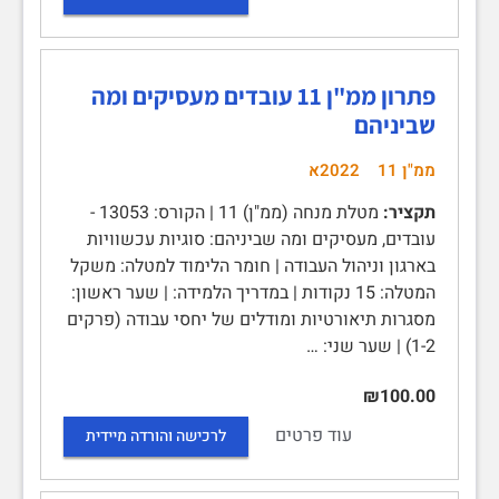
פתרון ממ"ן 11 עובדים מעסיקים ומה
שביניהם
ממ"ן 11
2022א
תקציר:
מטלת מנחה (ממ"ן) 11 | הקורס: 13053 -
עובדים, מעסיקים ומה שביניהם: סוגיות עכשוויות
בארגון וניהול העבודה‏ | חומר הלימוד למטלה: משקל
המטלה: 15 נקודות | במדריך הלמידה: | שער ראשון:
מסגרות תיאורטיות ומודלים של יחסי עבודה (פרקים
1-2) | שער שני: …
₪100.00
עוד פרטים
לרכישה והורדה מיידית