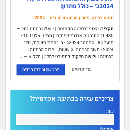
2024ב' – כולל פתרון!
,
טופס בחינה
פתרון מבחן/מבחן בית
2024ב
תקציר:
האוניברסיטה הפתוחה | שאלון בחינת גמר –
10430 התנהגות ארגונית-מיקרו | מס' שאלון 100 ·
מועד 84 · סמסטר 2024ב · ב' בתמוז תשפ"ד, יולי
2024 · משך הבחינה: 3 שעות. | מבנה הבחינה |
בבחינה שלושה חלקים כמפורט להלן: | חלק א – …
עוד פרטים
לרכישה והורדה מיידית
צריכים עזרה בכתיבה אקדמית?
שם:
אימייל: