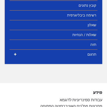
קובץ נתונים
רשימה ביבליוגרפית
שאלון
שאלות / הנחיות
תזה
+
תרגום
מידע
עבודות סמינריוניות לדוגמא
פתרונות ממ"נים האוניברסיטה הפתוחה