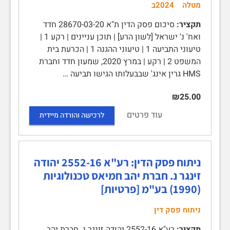
מטלה
2024ב
תקציר:
סיכום פסק הדין ת"א 28670-03-20 חדד
ואח' נ' ישראל [לשון הרע] | תוכן עניינים | רקע 1 |
טיעוני התביעה 1 | טיעוני ההגנה 1 | הכרעת בית
המשפט 2 | רקע | במרץ 2020, שמעון חדד וחברת
HMS גרין אינג' שבבעלותו הגישו תביעה …
₪25.00
עוד פרטים
לרכישה והורדה מיידית
ניתוח פסק הדין: רע"א 2552-16 יהודה
זינגר נ. חברת יהב חמיאס טכנולוגיות
(1990) בע"מ [פרטיות]
ניתוח פסק דין
תקציר:
רע"א 2552-16 יהודה זינגר נ. חברת יהב