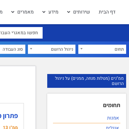
דף הבית
שירותים
מידע
מאמרים
מא
תחום
ניהול הרושם
×
ממ"נים (מטלות מנחה, ממנים) על ניהול
הרושם
תחומים
פתרון ממ"ן 13 מבו
אמנות
ממ"ן 13
אנגלית