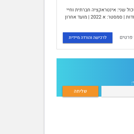
: מבוא לסוציולוגיה - 10134 | הנושא: אשכול שני: אינטראקציה חברתית וחיי
היום-יום (פרק 7) מהלך החיים (פרק 8) | מספר השאלות: 2 | משקל המטלה: 4נקודות | סמסטר: א 2022 | מועד אחרון
 פרטים
לרכישה והורדה מיידית
: