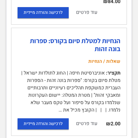
₪84.00
עוד פרטים
לרכישה והורדה מיידית
הנחיות למטלת סיום בקורס: ספרות
בונה זהות
שאלות / הנחיות
תקציר:
אוניברסיטת חיפה | החוג לתולדות ישראל |
מטלת סיום בקורס: "ספרות בונה זהות - הספרות
העברית כמשקפת תהליכים רעיוניים ותרבותיים
ומאבקי זהות" | מטרת המטלה: יישום העקרונות
שנלמדו בקורס על סיפור ועל טקס מעבר שלא
נלמדו. | | | הקובץ מכיל את …
עוד פרטים
₪2.00
לרכישה והורדה מיידית