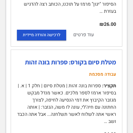
הסיפור "יגון" מרמז על תוכנו, הכותב רצה להדגיש
בעזרת …
₪26.00
עוד פרטים
לרכישה והורדה מיידית
מטלת סיום בקורס: ספרות בונה זהות
עבודה מסכמת
תקציר:
ספרות בונה זהות | מטלת סיום | חלק 1 | א. |
בסיפור ארמז לספר מלכים. כאשר מנדל מבקש
מגזבר הקיבוץ את דמי הנסיעה לחיפה, לצורך
החתונה עם חיה'לי, עונה לו משה, הגזבר: | אותה
ראשי אתה לשלוח לאשר תשלחנה... אבל אתה הכבד
ושב …