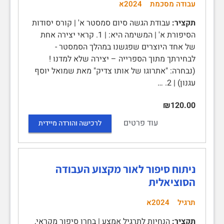
עבודה מסכמת
2024א
תקציר:
עבודת הגשה סיום סמסטר א' | קורס יסודות
הסיפורת א' | המשימה היא: | 1. קראי יצירה אחת
של אחד היוצרים שפגשנו במהלך הסמסטר -
לבחירתך מתוך הספרייה – יצירה שלא למדנו !
(נבחרה: "אתרוגו של אותו צדיק" מאת שמואל יוסף
עגנון) | 2. …
₪120.00
עוד פרטים
לרכישה והורדה מיידית
ניתוח סיפור לאור מקצוע העבודה
הסוציאלית
תרגיל
2024א
תקציר:
הנחיות לתרגיל אמצע | בחרו סיפור מקראי,