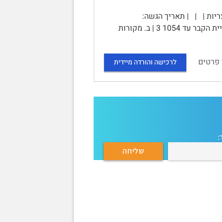
יות | | | תאריך הגשה:
17.04.2024 | תוכן עניינים | מבוא 2 | א. שליטת הכנסייה האורתודוכסית על כנסיית הקבר עד 1054 3 | ב. מקורות
 פרטים
לרכישה והורדה מיידית
: